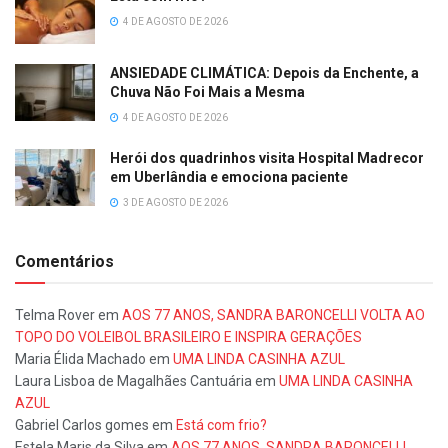
4 DE AGOSTO DE 2026
ANSIEDADE CLIMÁTICA: Depois da Enchente, a
Chuva Não Foi Mais a Mesma
4 DE AGOSTO DE 2026
Herói dos quadrinhos visita Hospital Madrecor
em Uberlândia e emociona paciente
3 DE AGOSTO DE 2026
Comentários
Telma Rover
em
AOS 77 ANOS, SANDRA BARONCELLI VOLTA AO
TOPO DO VOLEIBOL BRASILEIRO E INSPIRA GERAÇÕES
Maria Élida Machado
em
UMA LINDA CASINHA AZUL
Laura Lisboa de Magalhães Cantuária
em
UMA LINDA CASINHA
AZUL
Gabriel Carlos gomes
em
Está com frio?
Estela Maris da Silva
em
AOS 77 ANOS, SANDRA BARONCELLI