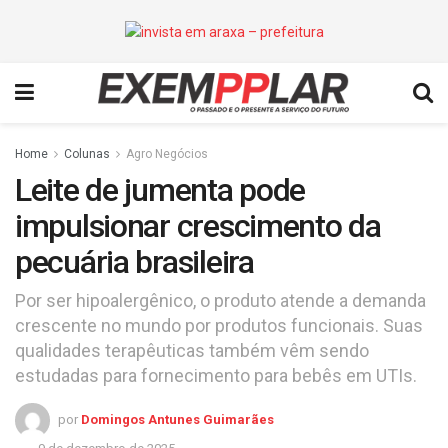
Home
Colunas
Agro Negócios
Leite de jumenta pode
impulsionar crescimento da
pecuária brasileira
Por ser hipoalergênico, o produto atende a demanda
crescente no mundo por produtos funcionais. Suas
qualidades terapêuticas também vêm sendo
estudadas para fornecimento para bebês em UTIs.
por
Domingos Antunes Guimarães