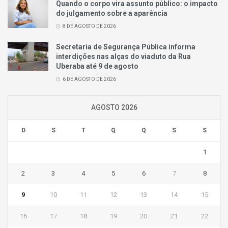
Quando o corpo vira assunto público: o impacto
do julgamento sobre a aparência
8 DE AGOSTO DE 2026
Secretaria de Segurança Pública informa
interdições nas alças do viaduto da Rua
Uberaba até 9 de agosto
6 DE AGOSTO DE 2026
AGOSTO 2026
D
S
T
Q
Q
S
S
1
2
3
4
5
6
7
8
9
10
11
12
13
14
15
16
17
18
19
20
21
22