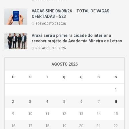
VAGAS SINE 06/08/26 – TOTAL DE VAGAS
OFERTADAS = 523
6 DE AGOSTO DE 2026
Araxá será a primeira cidade do interior a
receber projeto da Academia Mineira de Letras
5 DE AGOSTO DE 2026
AGOSTO 2026
D
S
T
Q
Q
S
S
1
2
3
4
5
6
7
8
9
10
11
12
13
14
15
16
17
18
19
20
21
22