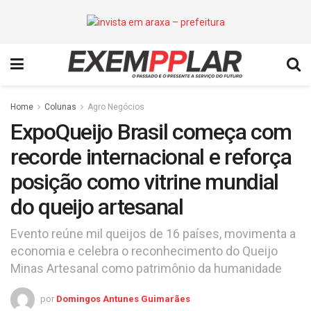
Home
Colunas
Agro Negócios
ExpoQueijo Brasil começa com
recorde internacional e reforça
posição como vitrine mundial
do queijo artesanal
Evento reúne mil queijos de 16 países, movimenta a
economia e celebra o reconhecimento do Queijo
Minas Artesanal como patrimônio da humanidade
por
Domingos Antunes Guimarães