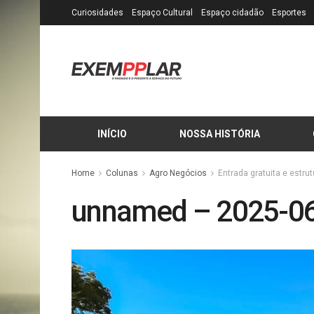
Curiosidades
Espaço Cultural
Espaço cidadão
Esportes
INÍCIO
NOSSA HISTÓRIA
Home
Colunas
Agro Negócios
Entrada gratuita e estru
unnamed – 2025-0