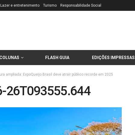
Lazer e entretenimento
Turismo
Responsabilidade Social
COLUNAS
FLASH GUIA
EDIÇÕES IMPRESSAS
tura ampliada: ExpoQueijo Brasil deve atrair público recorde em 2025
6-26T093555.644