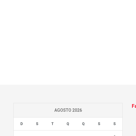
F
AGOSTO 2026
D
S
T
Q
Q
S
S