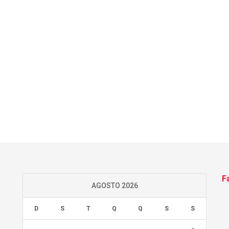
F
AGOSTO 2026
D
S
T
Q
Q
S
S