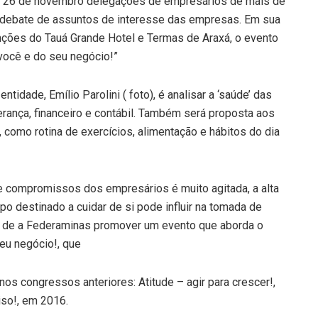
 a 26 de novembro delegações de empresários de mais de
 debate de assuntos de interesse das empresas. Em sua
nções do Tauá Grande Hotel e Termas de Araxá, o evento
você e do seu negócio!”
tidade, Emílio Parolini ( foto), é analisar a ‘saúde’ das
rança, financeiro e contábil. Também será proposta aos
 como rotina de exercícios, alimentação e hábitos do dia
de compromissos dos empresários é muito agitada, a alta
po destinado a cuidar de si pode influir na tomada de
 de a Federaminas promover um evento que aborda o
eu negócio!, que
s congressos anteriores: Atitude – agir para crescer!,
iso!, em 2016.