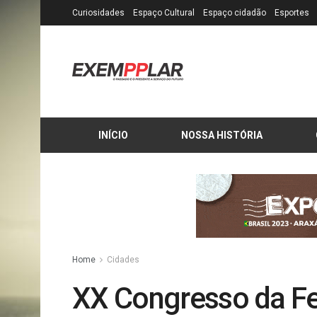
Curiosidades
Espaço Cultural
Espaço cidadão
Esportes
INÍCIO
NOSSA HISTÓRIA
Home
Cidades
XX Congresso da F