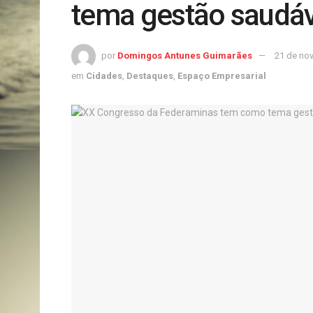
tema gestão saudáv
por
Domingos Antunes Guimarães
21 de no
em
Cidades
,
Destaques
,
Espaço Empresarial