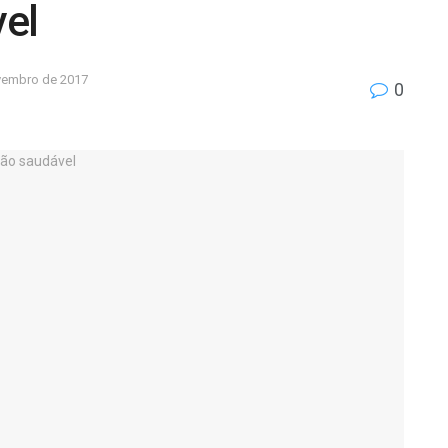
el
vembro de 2017
0