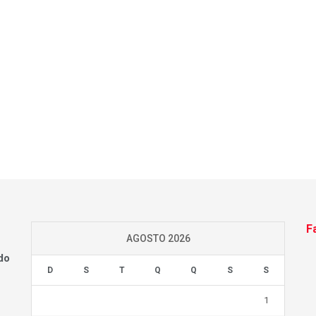
F
AGOSTO 2026
do
D
S
T
Q
Q
S
S
1