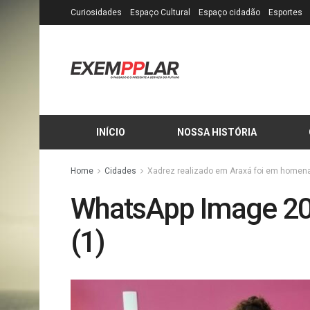
Curiosidades
Espaço Cultural
Espaço cidadão
Esportes
INÍCIO
NOSSA HISTÓRIA
Home
Cidades
Xadrez realizado em Araxá foi em homena
WhatsApp Image 20
(1)