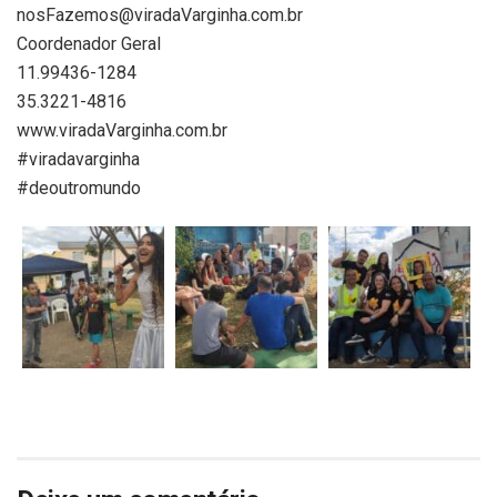
nosFazemos@viradaVarginha.com.br
Coordenador Geral
11.99436-1284
35.3221-4816
www.viradaVarginha.com.br
#viradavarginha
#deoutromundo