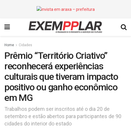
Home
Cidades
Prêmio “Território Criativo”
reconhecerá experiências
culturais que tiveram impacto
positivo ou ganho econômico
em MG
Trabalhos podem ser inscritos até o dia 20 de
setembro e estão abertos para participantes de 90
cidades do interior do estado