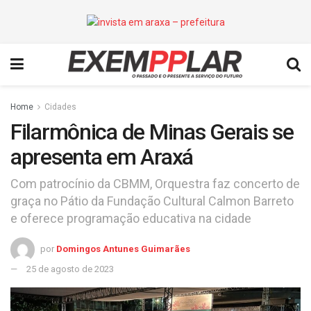
Home
Cidades
Filarmônica de Minas Gerais se
apresenta em Araxá
Com patrocínio da CBMM, Orquestra faz concerto de
graça no Pátio da Fundação Cultural Calmon Barreto
e oferece programação educativa na cidade
por
Domingos Antunes Guimarães
25 de agosto de 2023