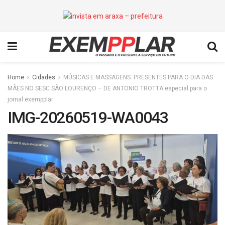
Home
Cidades
MÚSICAS E MASSAGENS: PRESENTES PARA O DIA DAS
MÃES NO SESC SÃO LOURENÇO – DE ANTONIO TROTTA especial para o
jornal exempplar
IMG-20260519-WA0043