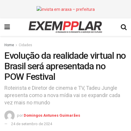
Home
Cidades
Evolução da realidade virtual no
Brasil será apresentada no
POW Festival
Roteirista e Diretor de cinema e TV, Tadeu Jungle
apresenta como a nova mídia vai se expandir cada
vez mais no mundo
por
Domingos Antunes Guimarães
24 de setembro de 2024