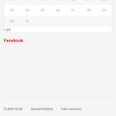
23
24
25
26
27
28
29
30
31
« jul
Facebook
FLASH GUIA
Nossa história
Fale conosco