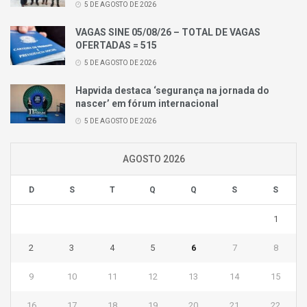
5 DE AGOSTO DE 2026
VAGAS SINE 05/08/26 – TOTAL DE VAGAS
OFERTADAS = 515
5 DE AGOSTO DE 2026
Hapvida destaca ‘segurança na jornada do
nascer’ em fórum internacional
5 DE AGOSTO DE 2026
AGOSTO 2026
D
S
T
Q
Q
S
S
1
2
3
4
5
6
7
8
9
10
11
12
13
14
15
16
17
18
19
20
21
22