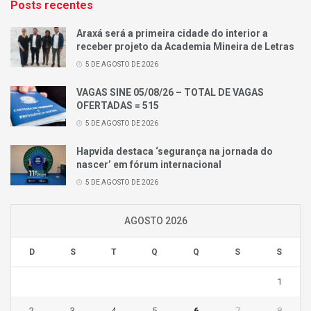
Posts recentes
Araxá será a primeira cidade do interior a
receber projeto da Academia Mineira de Letras
5 DE AGOSTO DE 2026
VAGAS SINE 05/08/26 – TOTAL DE VAGAS
OFERTADAS = 515
5 DE AGOSTO DE 2026
Hapvida destaca ‘segurança na jornada do
nascer’ em fórum internacional
5 DE AGOSTO DE 2026
AGOSTO 2026
D
S
T
Q
Q
S
S
1
2
3
4
5
6
7
8