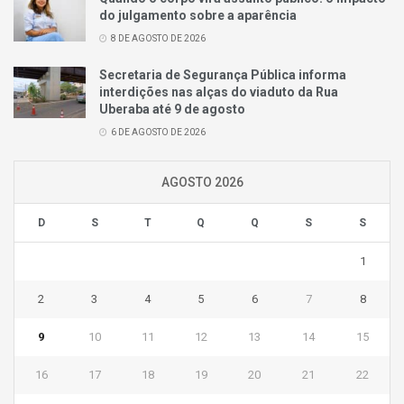
do julgamento sobre a aparência
8 DE AGOSTO DE 2026
Secretaria de Segurança Pública informa
interdições nas alças do viaduto da Rua
Uberaba até 9 de agosto
6 DE AGOSTO DE 2026
AGOSTO 2026
D
S
T
Q
Q
S
S
1
2
3
4
5
6
7
8
9
10
11
12
13
14
15
16
17
18
19
20
21
22