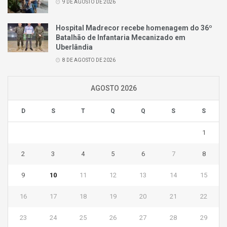
9 DE AGOSTO DE 2026
Hospital Madrecor recebe homenagem do 36º
Batalhão de Infantaria Mecanizado em
Uberlândia
8 DE AGOSTO DE 2026
AGOSTO 2026
D
S
T
Q
Q
S
S
1
2
3
4
5
6
7
8
9
10
11
12
13
14
15
16
17
18
19
20
21
22
23
24
25
26
27
28
29