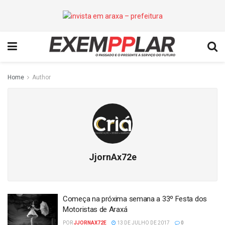
Home
Author
JjornAx72e
Começa na próxima semana a 33º Festa dos
Motoristas de Araxá
POR
JJORNAX72E
13 DE JULHO DE 2017
0