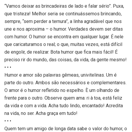
“Vamos deixar as brincadeiras de lado e falar sério”. Puxa,
que tristeza! Melhor seria se continuássemos brincando,
sempre, “sem perder a ternura”, a linha agradável que nos
une e nos aproxima – o humor. Verdades devem ser ditas
com humor. O humor se encontra em qualquer lugar. É nele
que caricaturamos o real; o que, muitas vezes, está difícil
de engolir, de realizar. Bota humor que fica mais fácil! É
preciso rir do mundo, das coisas, da vida, da gente mesmo!
• • •
Humor e amor são palavras gêmeas, univitelinas. Um é
parte do outro. Ambos são necessários e complementares.
O amor é o humor refletido no espelho. È um olhando de
frente para o outro. Observe quem ama: ri à toa, está feliz
da vida e com a vida. Acha tudo lindo, encantado! Acredita
na vida, no ser. Acha graça em tudo!
• • •
Quem tem um amigo de longa data sabe o valor do humor, o