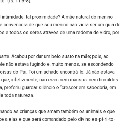
e” (Is. 11,6-8).
al intimidade, tal proximidade? A mãe natural do menino
 se convencera de que seu menino não viera ser um guia de
os e todos os seres através de uma redoma de vidro, por
arte. Acabou por dar um belo susto na mãe; pois, ao
 ele não estava fugindo e, muito menos, se escondendo.
oisas do Pai. Foi um achado encontrá-lo. Já não estava
s que, infelizmente, não eram nem mansos, nem humildes
, preferiu guardar silêncio e “crescer em sabedoria, em
e toda natureza.
 amando as crianças que amam também os animais e que
e a elas e que será comandado pelo divino es-pí-ri-to-