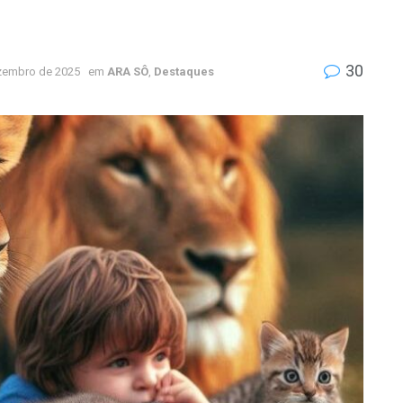
30
zembro de 2025
em
ARA SÔ
,
Destaques