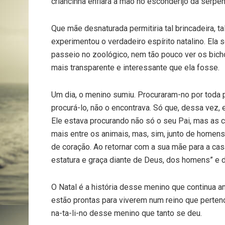
criancinha enfiará a mão no esconderijo da serpent
Que mãe desnaturada permitiria tal brincadeira, t
experimentou o verdadeiro espírito natalino. Ela
passeio no zoológico, nem tão pouco ver os bich
mais transparente e interessante que ela fosse.
Um dia, o menino sumiu. Procuraram-no por toda p
procurá-lo, não o encontrava. Só que, dessa vez,
Ele estava procurando não só o seu Pai, mas as c
mais entre os animais, mas, sim, junto de homen
de coração. Ao retornar com a sua mãe para a casa
estatura e graça diante de Deus, dos homens” e d
O Natal é a história desse menino que continua
estão prontas para viverem num reino que pertenc
na-ta-li-no desse menino que tanto se deu.