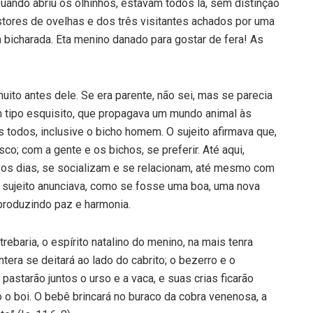
uando abriu os olhinhos, estavam todos lá, sem distinção
stores de ovelhas e dos três visitantes achados por uma
 bicharada. Eta menino danado para gostar de fera! As
ito antes dele. Se era parente, não sei, mas se parecia
m tipo esquisito, que propagava um mundo animal às
todos, inclusive o bicho homem. O sujeito afirmava que,
o; com a gente e os bichos, se preferir. Até aqui,
 os dias, se socializam e se relacionam, até mesmo com
 sujeito anunciava, como se fosse uma boa, uma nova
 produzindo paz e harmonia.
baria, o espírito natalino do menino, na mais tenra
ntera se deitará ao lado do cabrito; o bezerro e o
pastarão juntos o urso e a vaca, e suas crias ficarão
 o boi. O bebê brincará no buraco da cobra venenosa, a