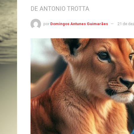
DE ANTONIO TROTTA
por
Domingos Antunes Guimarães
21 de de