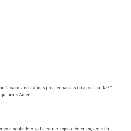
nalista, escritor e poeta
que faça novas histórias para ler para as crianças,que tal??
equeninos.Amei!
nça e sentindo o Natal com o espírito da criança que fui.