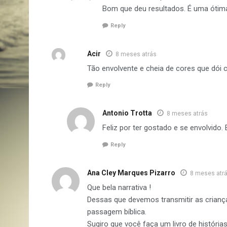
Bom que deu resultados. É uma ótima
Reply
Acir
8 meses atrás
Tão envolvente e cheia de cores que dói ch
Reply
Antonio Trotta
8 meses atrás
Feliz por ter gostado e se envolvido.
Reply
Ana Cley Marques Pizarro
8 meses atr
Que bela narrativa !
Dessas que devemos transmitir as crianç
passagem bíblica.
Sugiro que você faça um livro de história