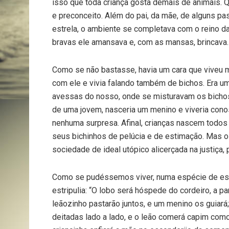
isso que toda criança gosta demais de animais. Q
e preconceito. Além do pai, da mãe, de alguns pa
estrela, o ambiente se completava com o reino da
bravas ele amansava e, com as mansas, brincava.
Como se não bastasse, havia um cara que viveu mu
com ele e vivia falando também de bichos. Era u
avessas do nosso, onde se misturavam os bichos 
de uma jovem, nasceria um menino e viveria conosc
nenhuma surpresa. Afinal, crianças nascem todos
seus bichinhos de pelúcia e de estimação. Mas o
sociedade de ideal utópico alicerçada na justiça,
Como se pudéssemos viver, numa espécie de estre
estripulia: “O lobo será hóspede do cordeiro, a pa
leãozinho pastarão juntos, e um menino os guiará; 
deitadas lado a lado, e o leão comerá capim como