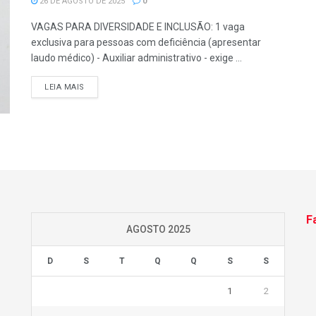
26 DE AGOSTO DE 2025
0
VAGAS PARA DIVERSIDADE E INCLUSÃO: 1 vaga
exclusiva para pessoas com deficiência (apresentar
laudo médico) - Auxiliar administrativo - exige ...
LEIA MAIS
F
AGOSTO 2025
D
S
T
Q
Q
S
S
1
2