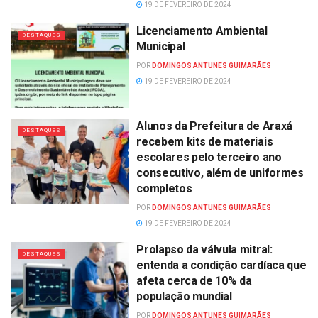
19 DE FEVEREIRO DE 2024
Licenciamento Ambiental
DESTAQUES
Municipal
POR
DOMINGOS ANTUNES GUIMARÃES
19 DE FEVEREIRO DE 2024
Alunos da Prefeitura de Araxá
DESTAQUES
recebem kits de materiais
escolares pelo terceiro ano
consecutivo, além de uniformes
completos
POR
DOMINGOS ANTUNES GUIMARÃES
19 DE FEVEREIRO DE 2024
Prolapso da válvula mitral:
DESTAQUES
entenda a condição cardíaca que
afeta cerca de 10% da
população mundial
POR
DOMINGOS ANTUNES GUIMARÃES