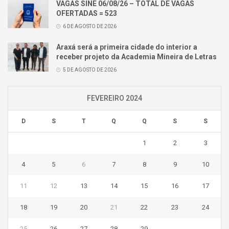
VAGAS SINE 06/08/26 – TOTAL DE VAGAS
OFERTADAS = 523
6 DE AGOSTO DE 2026
Araxá será a primeira cidade do interior a
receber projeto da Academia Mineira de Letras
5 DE AGOSTO DE 2026
FEVEREIRO 2024
D
S
T
Q
Q
S
S
1
2
3
4
5
6
7
8
9
10
11
12
13
14
15
16
17
18
19
20
21
22
23
24
25
26
27
28
29