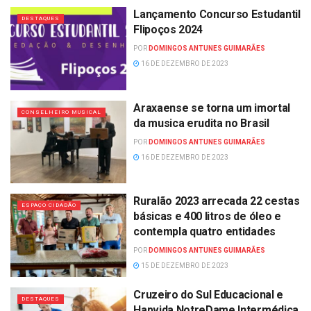
Lançamento Concurso Estudantil
DESTAQUES
Flipoços 2024
POR
DOMINGOS ANTUNES GUIMARÃES
16 DE DEZEMBRO DE 2023
Araxaense se torna um imortal
CONSELHEIRO MUSICAL
da musica erudita no Brasil
POR
DOMINGOS ANTUNES GUIMARÃES
16 DE DEZEMBRO DE 2023
Ruralão 2023 arrecada 22 cestas
ESPAÇO CIDADÃO
básicas e 400 litros de óleo e
contempla quatro entidades
POR
DOMINGOS ANTUNES GUIMARÃES
15 DE DEZEMBRO DE 2023
Cruzeiro do Sul Educacional e
DESTAQUES
Hapvida NotreDame Intermédica