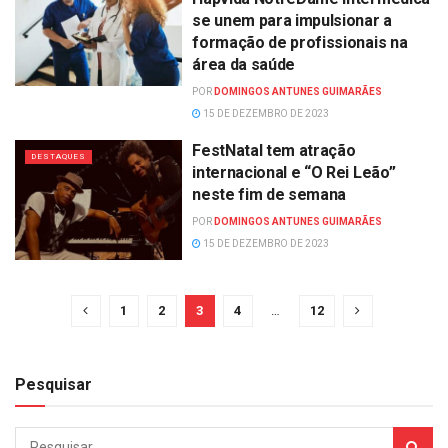
se unem para impulsionar a
formação de profissionais na
área da saúde
POR
DOMINGOS ANTUNES GUIMARÃES
15 DE DEZEMBRO DE 2023
FestNatal tem atração
DESTAQUES
internacional e “O Rei Leão”
neste fim de semana
POR
DOMINGOS ANTUNES GUIMARÃES
15 DE DEZEMBRO DE 2023
1
2
3
4
…
12
Pesquisar