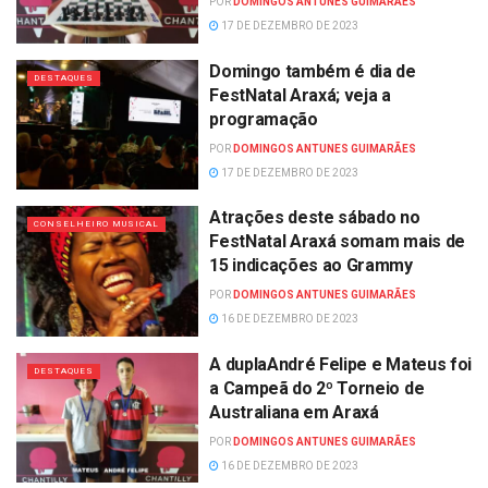
POR
DOMINGOS ANTUNES GUIMARÃES
17 DE DEZEMBRO DE 2023
Domingo também é dia de
DESTAQUES
FestNatal Araxá; veja a
programação
POR
DOMINGOS ANTUNES GUIMARÃES
17 DE DEZEMBRO DE 2023
Atrações deste sábado no
CONSELHEIRO MUSICAL
FestNatal Araxá somam mais de
15 indicações ao Grammy
POR
DOMINGOS ANTUNES GUIMARÃES
16 DE DEZEMBRO DE 2023
A duplaAndré Felipe e Mateus foi
DESTAQUES
a Campeã do 2º Torneio de
Australiana em Araxá
POR
DOMINGOS ANTUNES GUIMARÃES
16 DE DEZEMBRO DE 2023