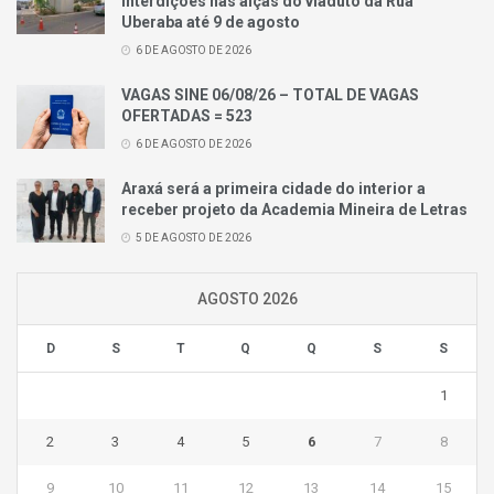
interdições nas alças do viaduto da Rua
Uberaba até 9 de agosto
6 DE AGOSTO DE 2026
VAGAS SINE 06/08/26 – TOTAL DE VAGAS
OFERTADAS = 523
6 DE AGOSTO DE 2026
Araxá será a primeira cidade do interior a
receber projeto da Academia Mineira de Letras
5 DE AGOSTO DE 2026
AGOSTO 2026
D
S
T
Q
Q
S
S
1
2
3
4
5
6
7
8
9
10
11
12
13
14
15