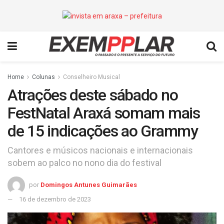
Home
Colunas
Conselheiro Musical
Atrações deste sábado no
FestNatal Araxá somam mais
de 15 indicações ao Grammy
Cantores e músicos nacionais e internacionais
sobem ao palco no nono dia do festival
por
Domingos Antunes Guimarães
16 de dezembro de 2023