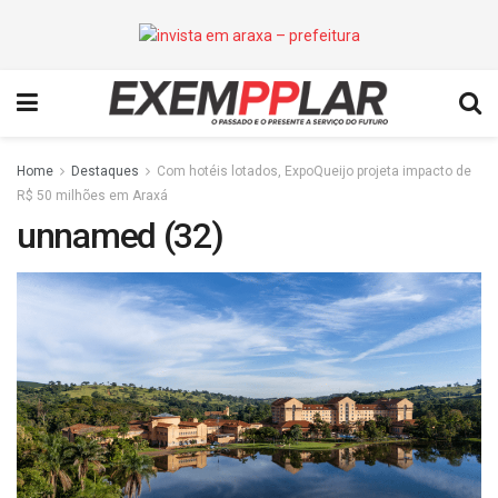
Home
Destaques
Com hotéis lotados, ExpoQueijo projeta impacto de
R$ 50 milhões em Araxá
unnamed (32)