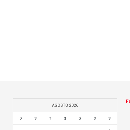
F
AGOSTO 2026
D
S
T
Q
Q
S
S