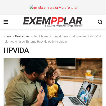
Home
Destaques
Seu filho está com alguma síndrome respiratória? A
telemedicina do Sistema Hapvida pode te ajudar
HPVIDA