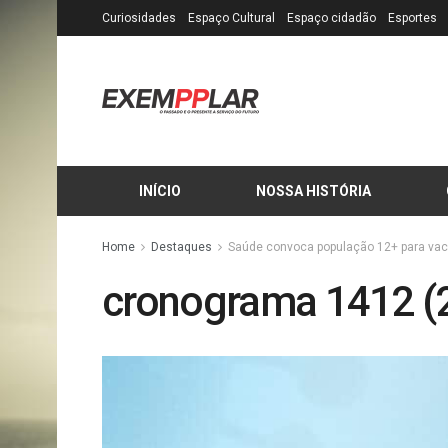
Curiosidades
Espaço Cultural
Espaço cidadão
Esportes
INÍCIO
NOSSA HISTÓRIA
Home
Destaques
Saúde convoca população 12+ para vacin
cronograma 1412 (