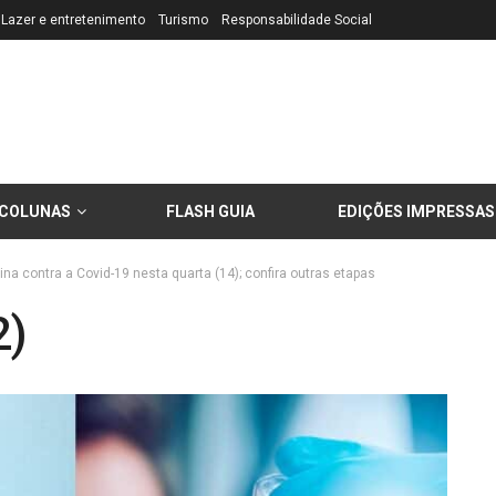
Lazer e entretenimento
Turismo
Responsabilidade Social
COLUNAS
FLASH GUIA
EDIÇÕES IMPRESSAS
a contra a Covid-19 nesta quarta (14); confira outras etapas
2)