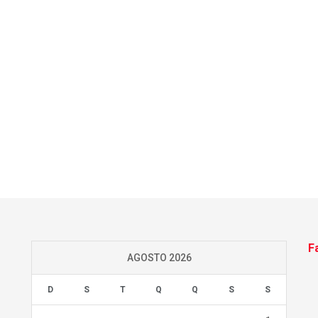
F
AGOSTO 2026
D
S
T
Q
Q
S
S