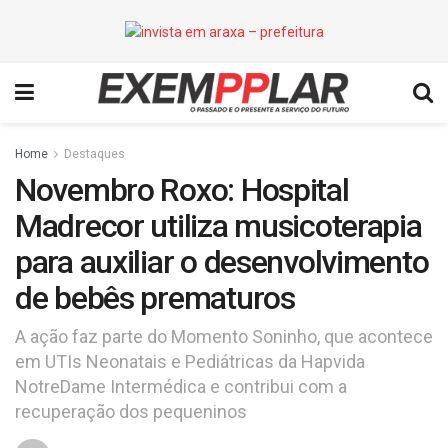
Home
Destaques
Novembro Roxo: Hospital
Madrecor utiliza musicoterapia
para auxiliar o desenvolvimento
de bebês prematuros
A ação faz parte do Momento Soninho, que acontece
em UTIs Neonatais e Pediátricas da Hapvida
NotreDame Intermédica e contribui com a
recuperação dos pequeninos