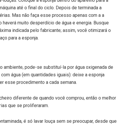
louças. Coloque a esponja dentro do aparelho para a
quina até o final do ciclo. Depois de terminada a
térias. Mas não faça esse processo apenas com a a
não haverá muito desperdício de água e energia. Busque
ima indicada pelo fabricante; assim, você otimizará o
aço para a esponja.
io ambiente, pode-se substituí-la por água oxigenada de
 com água (em quantidades iguais): deixe a esponja
zer esse procedimento a cada semana.
 cheiro diferente de quando você comprou, então o melhor
rias que se proliferaram.
ontaminada, é só lavar louça sem se preocupar, desde que