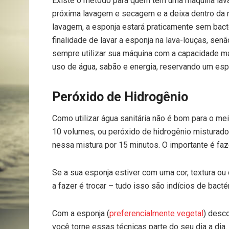
Existe o método para quem tem uma máquina lava-
próxima lavagem e secagem e a deixa dentro da má
lavagem, a esponja estará praticamente sem bac
finalidade de lavar a esponja na lava-louças, se
sempre utilizar sua máquina com a capacidade máx
uso de água, sabão e energia, reservando um esp
Peróxido de Hidrogênio
Como utilizar água sanitária não é bom para o me
10 volumes, ou peróxido de hidrogênio misturado
nessa mistura por 15 minutos. O importante é fa
Se a sua esponja estiver com uma cor, textura ou
a fazer é trocar – tudo isso são indícios de bacté
Com a esponja (
preferencialmente vegetal
) desc
você torne essas técnicas parte do seu dia a dia.