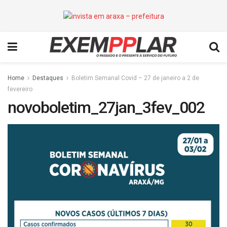
Home
Destaques
Boletim Semanal Covid – 27 de janeiro a 2 de
fevereiro
novoboletim_27jan_3fev_002