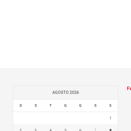
F
AGOSTO 2026
D
S
T
Q
Q
S
S
1
2
3
4
5
6
7
8