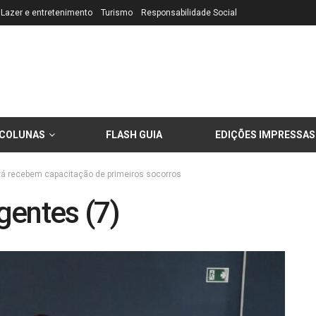
Lazer e entretenimento
Turismo
Responsabilidade Social
COLUNAS
FLASH GUIA
EDIÇÕES IMPRESSAS
xá recebem capacitação de primeiros socorros
gentes (7)