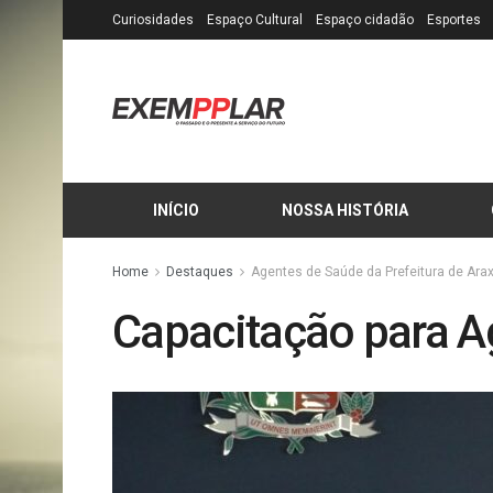
Curiosidades
Espaço Cultural
Espaço cidadão
Esportes
INÍCIO
NOSSA HISTÓRIA
Home
Destaques
Agentes de Saúde da Prefeitura de Ara
Capacitação para A