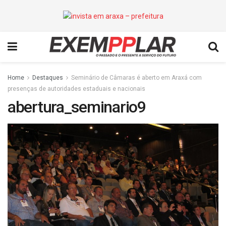
Home
Destaques
Seminário de Câmaras é aberto em Araxá com
presenças de autoridades estaduais e nacionais
abertura_seminario9