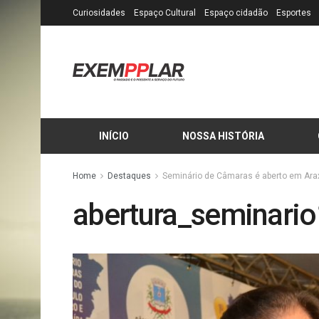
Curiosidades
Espaço Cultural
Espaço cidadão
Esportes
INÍCIO
NOSSA HISTÓRIA
Home
Destaques
Seminário de Câmaras é aberto em Ara
abertura_seminari