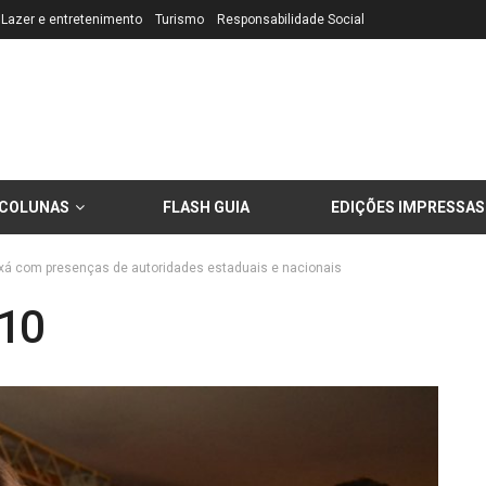
Lazer e entretenimento
Turismo
Responsabilidade Social
COLUNAS
FLASH GUIA
EDIÇÕES IMPRESSAS
xá com presenças de autoridades estaduais e nacionais
o10