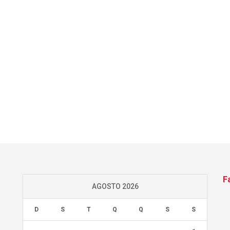
F
AGOSTO 2026
D
S
T
Q
Q
S
S