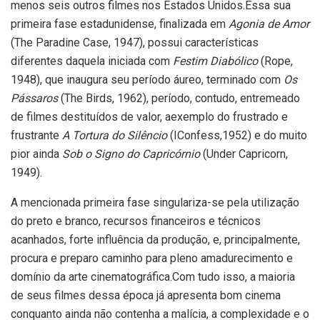
menos seis outros filmes nos Estados Unidos.Essa sua
primeira fase estadunidense, finalizada em
Agonia de
Amor
(The Paradine Case, 1947), possui características
diferentes daquela iniciada com
Festim Diabólico
(Rope,
1948), que inaugura seu período áureo, terminado com
Os
Pássaros
(The Birds, 1962), período, contudo, entremeado
de filmes destituídos de valor, aexemplo do frustrado e
frustrante
A Tortura do Silêncio
(IConfess,1952) e do muito
pior ainda
Sob o Signo do Capricórnio
(Under Capricorn,
1949).
A mencionada primeira fase singulariza-se pela utilização
do preto e branco, recursos financeiros e técnicos
acanhados, forte influência da produção, e, principalmente,
procura e preparo caminho para pleno amadurecimento e
domínio da arte cinematográfica.Com tudo isso, a maioria
de seus filmes dessa época já apresenta bom cinema
conquanto ainda não contenha a malícia, a complexidade e o