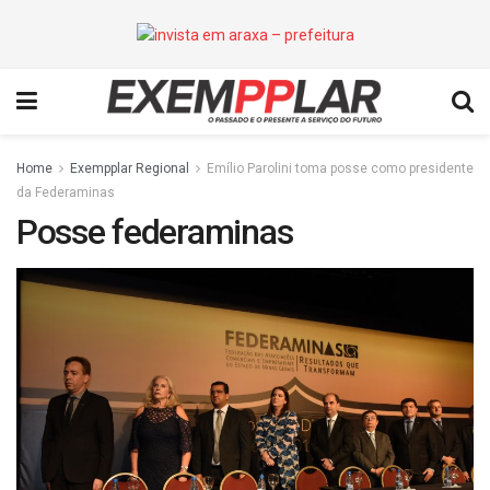
Home
Exempplar Regional
Emílio Parolini toma posse como presidente
da Federaminas
Posse federaminas