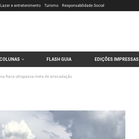
Lazer e entretenimento
Turismo
Responsabilidade Social
COLUNAS
FLASH GUIA
EDIÇÕES IMPRESSAS
na Race ultrapassa meta de arrecadação