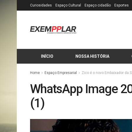
Curiosidades
Espaço Cultural
Espaço cidadão
Esportes
INÍCIO
NOSSA HISTÓRIA
Home
Espaço Empresarial
Zico é o novo Embaixador da S
WhatsApp Image 20
(1)