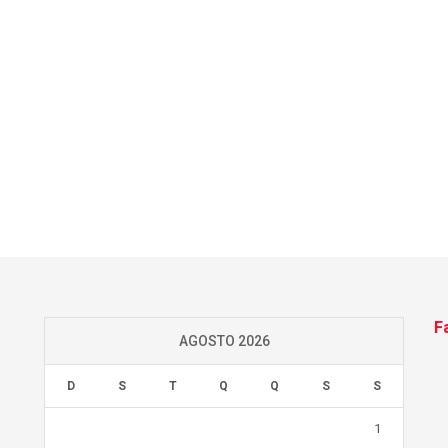
F
AGOSTO 2026
D
S
T
Q
Q
S
S
1