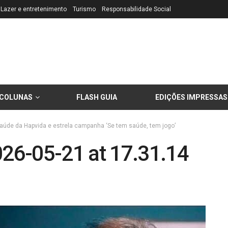
Lazer e entretenimento
Turismo
Responsabilidade Social
COLUNAS
FLASH GUIA
EDIÇÕES IMPRESSAS
aúde da Hapvida e estrela campanha ‘Se tem saúde, tem jogo’
26-05-21 at 17.31.14