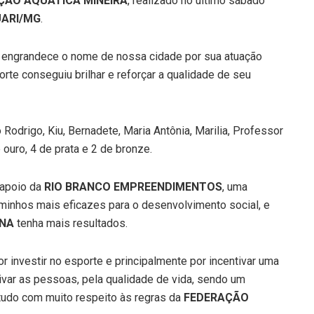
ÇÃO AQUÁTICA MINEIRA
, realizado no último sábado
UARI/MG
.
 engrandece o nome de nossa cidade por sua atuação
rte conseguiu brilhar e reforçar a qualidade de seu
 Rodrigo, Kiu, Bernadete, Maria Antônia, Marilia, Professor
ouro, 4 de prata e 2 de bronze.
 apoio da
RIO BRANCO EMPREENDIMENTOS
, uma
minhos mais eficazes para o desenvolvimento social, e
NA
tenha mais resultados.
investir no esporte e principalmente por incentivar uma
ivar as pessoas, pela qualidade de vida, sendo um
tudo com muito respeito às regras da
FEDERAÇÃO