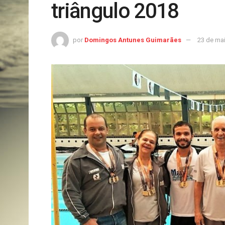
triângulo 2018
por
Domingos Antunes Guimarães
23 de ma