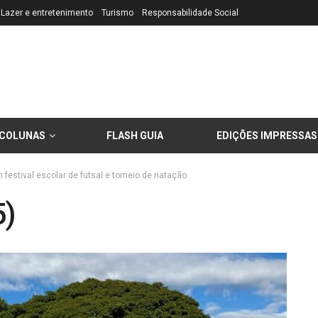
Lazer e entretenimento
Turismo
Responsabilidade Social
COLUNAS
FLASH GUIA
EDIÇÕES IMPRESSAS
estival escolar de futsal e torneio de natação
5)