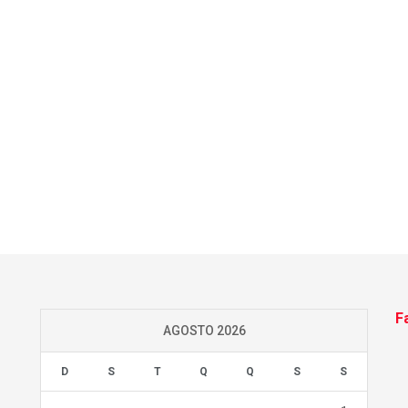
F
AGOSTO 2026
D
S
T
Q
Q
S
S