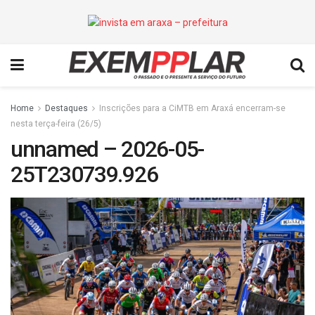
Home
Destaques
Inscrições para a CiMTB em Araxá encerram-se
nesta terça-feira (26/5)
unnamed – 2026-05-
25T230739.926