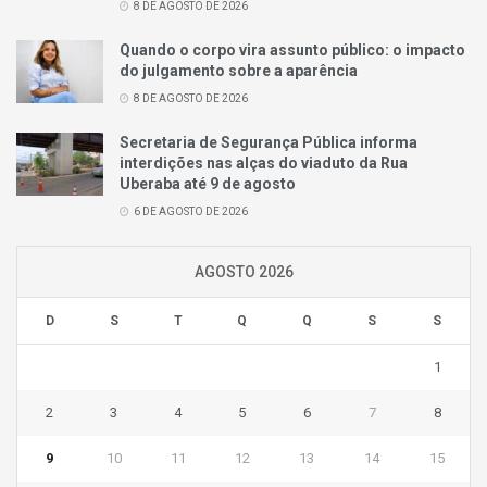
8 DE AGOSTO DE 2026
Quando o corpo vira assunto público: o impacto
do julgamento sobre a aparência
8 DE AGOSTO DE 2026
Secretaria de Segurança Pública informa
interdições nas alças do viaduto da Rua
Uberaba até 9 de agosto
6 DE AGOSTO DE 2026
AGOSTO 2026
D
S
T
Q
Q
S
S
1
2
3
4
5
6
7
8
9
10
11
12
13
14
15