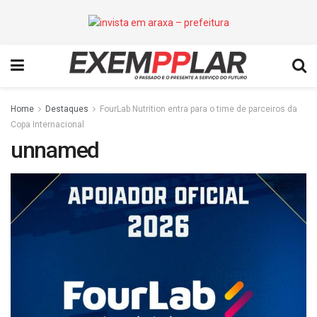
Home
Destaques
FourLab Nutrition entra para o time de parceiros da
Copa Internacional
unnamed