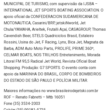
MUNICIPAL DE TURISMO, com supervisão da IJSBA –
INTERNATIONAL JET SPORTS BOATING ASSOCIATION. O
apoio oficial da CONFEDERACION SUDAMERICANA DE
MOTONAUTICA, Casarini/BRP, jetskiNworld, Jet
Chula/YAMAHA, Arieltek, Frutalli Açaí, CASAGROUP, Thomas
Cavendish Beer, STELS Quadriciclos Brasil, Estaleiro
Rossini, Usina do Jet, F Racing, Lynx, Bica Jet, Magnata da
Barba, ADM Auto Moto Parts, PROLIFE, PRIME 360º,
CELMAR BOATS, NOS TRILHOS Entretenimento, Morada
Litoral FM 95,5 Radical Jet World, Revista Oficial Boat
Shopping. Produção: G7 SPORTS. O evento conta com
apoio da MARINHA DO BRASIL, CORPO DE BOMBEIROS
DO ESTADO DE SÃO PAULO E POLÍCIA MILITAR.
Maiores informações no www.brasileirodejetski.com.br
ROF – Renato Fabretti – Mtb 16051
Fone (35) 3534-2003
Celular (35) 99181-5725