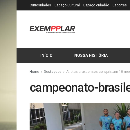
Curiosidades
Espaço Cultural
Espaço cidadão
Esportes
INÍCIO
NOSSA HISTÓRIA
Home
Destaques
Atletas araxaenses conquistam 10 med
campeonato-brasile