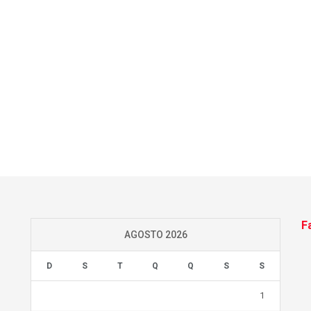
F
AGOSTO 2026
D
S
T
Q
Q
S
S
1