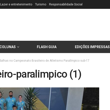
Lazer e entretenimento
Turismo
Responsabilidade Social
COLUNAS
FLASH GUIA
EDIÇÕES IMPRESSAS
alhas no Campeonato Brasileiro de Atletismo Paralímpico sub-17
iro-paralimpico (1)