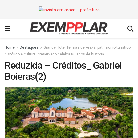
Home
Destaques
Grande Hotel Termas de Araxá: patrimônio turístico,
histórico e cultural preservado celebra 80 anos de história
Reduzida – Créditos_ Gabriel
Boieras(2)