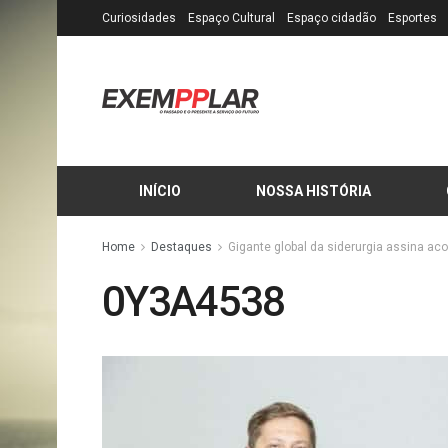
Curiosidades
Espaço Cultural
Espaço cidadão
Esportes
INÍCIO
NOSSA HISTÓRIA
Home
Destaques
Gigante global da siderurgia assina ac
0Y3A4538