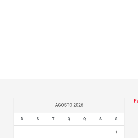
F
AGOSTO 2026
D
S
T
Q
Q
S
S
1