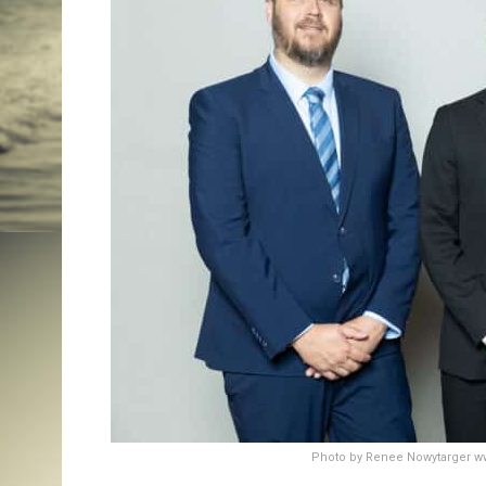
Photo by Renee Nowytarger w