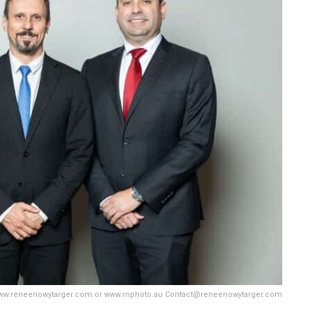
ww.reneenowytarger.com or www.rnphoto.au Contact@reneenowytarger.com