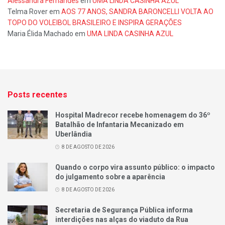
Alessandra Fernandes
em
UMA LINDA CASINHA AZUL
Telma Rover
em
AOS 77 ANOS, SANDRA BARONCELLI VOLTA AO
TOPO DO VOLEIBOL BRASILEIRO E INSPIRA GERAÇÕES
Maria Élida Machado
em
UMA LINDA CASINHA AZUL
Posts recentes
Hospital Madrecor recebe homenagem do 36º
Batalhão de Infantaria Mecanizado em
Uberlândia
8 DE AGOSTO DE 2026
Quando o corpo vira assunto público: o impacto
do julgamento sobre a aparência
8 DE AGOSTO DE 2026
Secretaria de Segurança Pública informa
interdições nas alças do viaduto da Rua