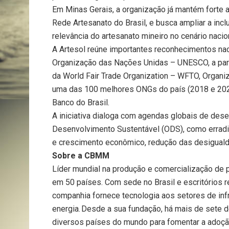
Em Minas Gerais, a organização já mantém forte 
Rede Artesanato do Brasil, e busca ampliar a inc
relevância do artesanato mineiro no cenário nacio
A Artesol reúne importantes reconhecimentos naci
Organização das Nações Unidas – UNESCO, a part
da World Fair Trade Organization – WFTO, Organiz
uma das 100 melhores ONGs do país (2018 e 2021
Banco do Brasil.
A iniciativa dialoga com agendas globais de dese
Desenvolvimento Sustentável (ODS), como erradi
e crescimento econômico, redução das desigual
Sobre a CBMM
Líder mundial na produção e comercialização de
em 50 países. Com sede no Brasil e escritórios r
companhia fornece tecnologia aos setores de infr
energia. Desde a sua fundação, há mais de sete
diversos países do mundo para fomentar a adoção