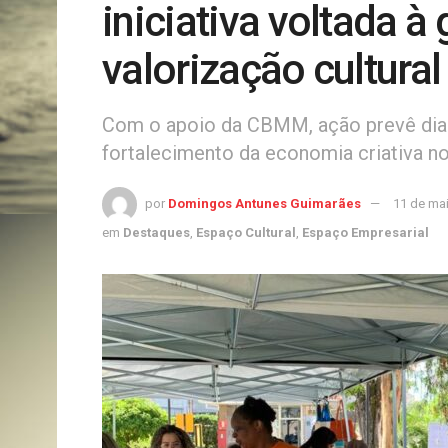
iniciativa voltada à
valorização cultural
Com o apoio da CBMM, ação prevê diag
fortalecimento da economia criativa n
por
Domingos Antunes Guimarães
11 de ma
em
Destaques
,
Espaço Cultural
,
Espaço Empresarial