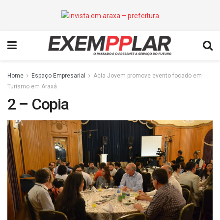
Home
Espaço Empresarial
Acia Jovem promove evento focado em
Turismo em Araxá
2 – Copia