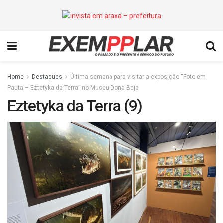
Home
Destaques
Última semana para visitar a exposição “Foto em
Pauta – Eztetyka da Terra” no Museu Dona Beja
Eztetyka da Terra (9)