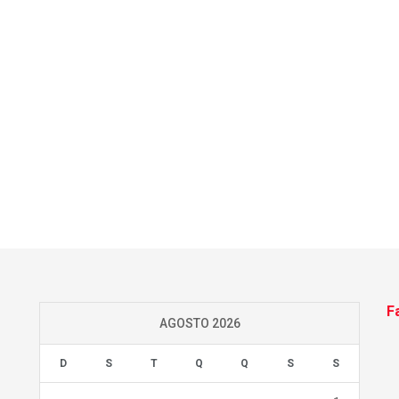
F
AGOSTO 2026
D
S
T
Q
Q
S
S