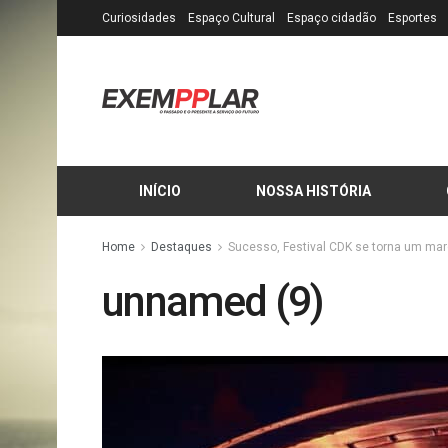
Curiosidades
Espaço Cultural
Espaço cidadão
Esportes
INÍCIO
NOSSA HISTÓRIA
Home
Destaques
Sucesso, Festival CDK se torna um marc
unnamed (9)